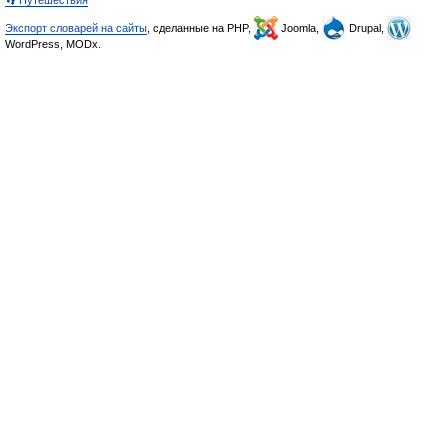
👣 Путешествия
Экспорт словарей на сайты
, сделанные на PHP,
Joomla,
Drupal,
WordPress, MODx.